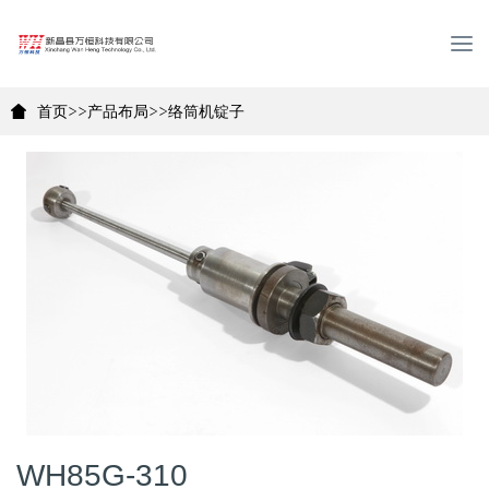
T
o
g
首页
>>
产品布局
>>
络筒机锭子
g
l
e
n
a
v
i
g
a
t
i
o
n
WH85G-310