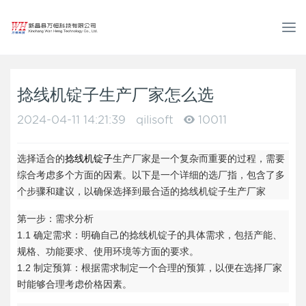
T
o
g
g
l
捻线机锭子生产厂家怎么选
e
n
2024-04-11 14:21:39
qilisoft
10011
a
v
选择适合的
捻线机锭子
生产厂家是一个复杂而重要的过程，需要
i
综合考虑多个方面的因素。以下是一个详细的选厂指，包含了多
g
个步骤和建议，以确保选择到最合适的捻线机锭子生产厂家
a
t
第一步：需求分析
i
1.1 确定需求：明确自己的捻线机锭子的具体需求，包括产能、
o
规格、功能要求、使用环境等方面的要求。
n
1.2 制定预算：根据需求制定一个合理的预算，以便在选择厂家
时能够合理考虑价格因素。